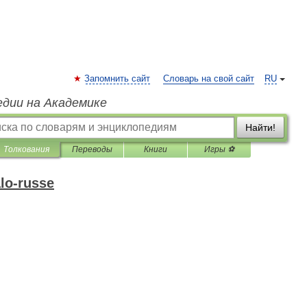
Запомнить сайт
Словарь на свой сайт
RU
едии на Академике
Найти!
Толкования
Переводы
Книги
Игры ⚽
alo-russe