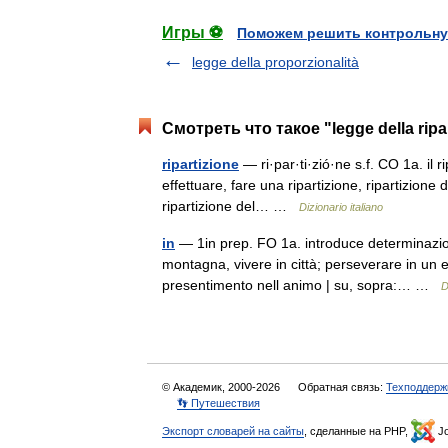
Игры ⚽
Поможем решить контрольну
legge della proporzionalità
Смотреть что такое "legge della ripa
ripartizione
— ri·par·ti·zió·ne s.f. CO 1a. il rip
effettuare, fare una ripartizione, ripartizione de
ripartizione del… …
Dizionario italiano
in
— 1in prep. FO 1a. introduce determinazioni 
montagna, vivere in città; perseverare in un 
presentimento nell animo | su, sopra:… …
D
© Академик, 2000-2026
Обратная связь:
Техподдерж
👣 Путешествия
Экспорт словарей на сайты
, сделанные на PHP,
Jo