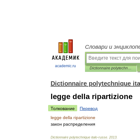
Словари и энциклоп
academic.ru
Dictionnaire polytechnique italo-russe
Dictionnaire polytechnique it
legge della ripartizione
Толкование
Перевод
legge
della
ripartizione
закон
распределения
Dictionnaire
polytechnique
italo
-
russe
.
2013
.