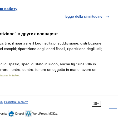
ю работу
legge della similitudine
rtizione" в других словарях:
artire, il ripartirsi e il loro risultato; suddivisione, distribuzione:
i compiti; ripartizione degli oneri fiscali, ripartizione degli utili;
di spazio, spec. di stato in luogo, anche fig.: una villa in
errore | entro, dentro: tenere un oggetto in mano, avere un
izionario italiano
ка
,
Реклама на сайте
18+
omla,
Drupal,
WordPress, MODx.